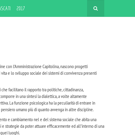
ASCATI
2017
dine con l’Amministrazione Capitolina, nascono progetti
 vita e lo sviluppo sociale dei sistemi di convivenza presenti
 che facilitano il rapporto tra politiche, cittadinanza,
 comporre in una sintesi la dialettica, a volte altamente
ttiva. La funzione psicologica ha la peculiarità di entrare in
pensiero umano più di quanto avvenga in altre discipline.
ento e cambiamento nel e del sistema sociale che abita una
i e strategie da poter attuare efficacemente ed all’interno di una
 quei luoghi.