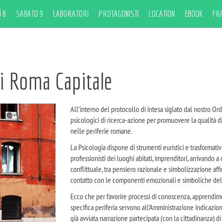
 8
SABATO 9
LABORATORI
PROTAGONISTI
LOCATION
EBOOK
FR
di Roma Capitale
All’interno del protocollo di intesa siglato dal nostro Or
psicologici di ricerca-azione per promuovere la qualità di
nelle periferie romane.
La Psicologia dispone di strumenti euristici e trasformativi
professionisti dei luoghi abitati, imprenditori, arrivando a
conflittuale, tra pensiero razionale e simbolizzazione affe
contatto con le componenti emozionali e simboliche del 
Ecco che per favorire processi di conoscenza, apprendim
specifica periferia servono all’Amministrazione indicazion
già avviata narrazione partecipata (con la cittadinanza) di