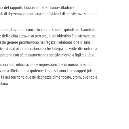
a del rapporto fiduciario tra territorio-cittadini e
ti di rigenerazione urbana e dei sistemi di convivenza sul quel
ilota realizzate di concerto con le Scuole, quindi con bambini e
delle città attraverso percorsi, il cui obiettivo è di attivare un
 questo genere promuovono nei ragazzi l’elaborazione di una
ivo sia sul piano emozionale, che integra e a volte disconferma
ortano con sé, e trasmettono rispettivamente a figli e allievi.
no ricchi di informazioni e impressioni che di norma nessuno
vino a riflettere e a goderne; i ragazzi sono i messaggeri (oltre
 là nel territorio queste ricchezze dimenticate, promuovendo e
taria.