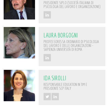
PRESIDENTE SIPLO (SOCIETÀ ITALIANA DI
PSICOLOGIA DEL LAVORO E ORGANIZZAZIONE)
LAURA BORGOGNI
PROFESSORESSA ORDINARIO DI PSICOLOGIA
DEL LAVORO E DELLE ORGANIZZAZIONI -
SAPIENZA UNIVERSITÀ DI ROMA
IDA SIROLLI
RESPONSABILE EDUCATION IN TIM E
PRESIDENTE SCP ITALY