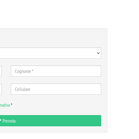
mativa
*
Prenota