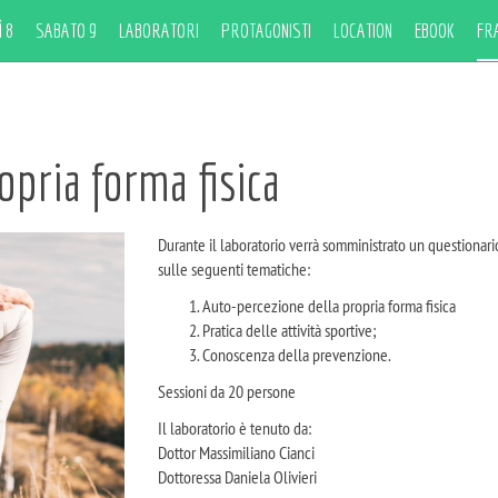
 8
SABATO 9
LABORATORI
PROTAGONISTI
LOCATION
EBOOK
FR
opria forma fisica
Durante il laboratorio verrà somministrato un questionari
sulle seguenti tematiche:
Auto-percezione della propria forma fisica
Pratica delle attività sportive;
Conoscenza della prevenzione.
Sessioni da 20 persone
Il laboratorio è tenuto da:
Dottor Massimiliano Cianci
Dottoressa Daniela Olivieri