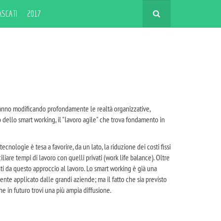
ASCATI
2017
tanno modificando profondamente le realtà organizzative,
o dello
smart working, il "lavoro agile"
che trova fondamento in
nologie è tesa a favorire, da un lato, la riduzione dei costi fissi
iliare tempi di lavoro con quelli privati (work life balance). Oltre
nti da questo approccio al lavoro. Lo smart working è già una
nte applicato dalle grandi aziende; ma il fatto che sia previsto
 in futuro trovi una più ampia diffusione.