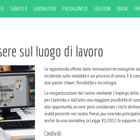
 8
SABATO 9
LABORATORI
PROTAGONISTI
LOCATION
EBOOK
FR
ere sul luogo di lavoro
Le opportunità offerte dalle innovazioni tecnologiche s
incidendo sulle modalità e sui processi di lavoro. È il cas
due
parole chiave: flessibilità e tecnologia.
La riorganizzazione del lavoro mediante l'impiego delle tec
per l'azienda, e dall'altro una maggiore possibilità di conc
alle opportunità, occorre però considerare i rischi deriva
realtà presente nel nostro Paese, pur essendo principalme
anche da una normativa, la Legge 81/2017, fa supporre che
Condividi